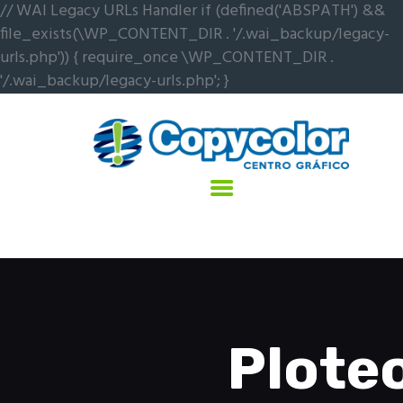
// WAI Legacy URLs Handler if (defined('ABSPATH') &&
Inicio
file_exists(\WP_CONTENT_DIR . '/.wai_backup/legacy-
Servicios
urls.php')) { require_once \WP_CONTENT_DIR .
Trabajos
'/.wai_backup/legacy-urls.php'; }
Nosotros
Contacto
Plote