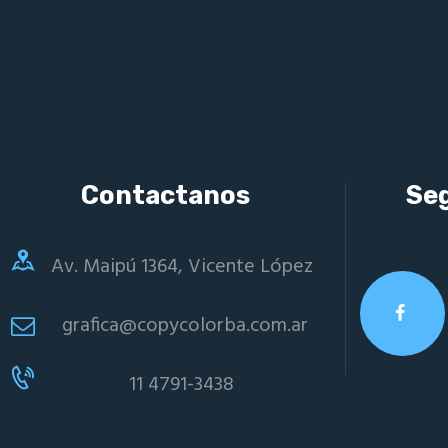
Contactanos
Se
Av. Maipú 1364, Vicente López
grafica@copycolorba.com.ar
11 4791-3438